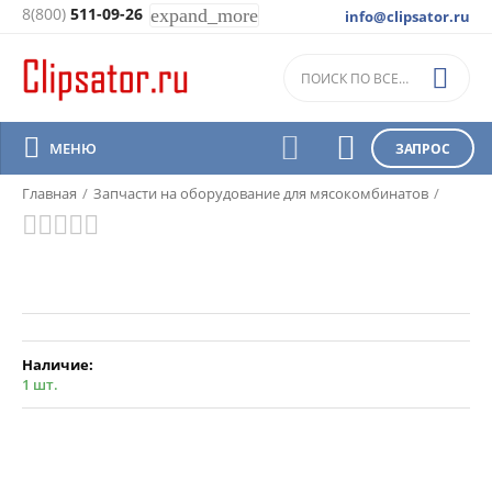
8(800)
511-09-26
expand_more
info@clipsator.ru
Запчасти на сосисочные линии

Handtmann AST 340



МЕНЮ
ЗАПРОС
Главная
/
Запчасти на оборудование для мясокомбинатов
/
Сосисочные линии
/
Наличие:
1 шт.