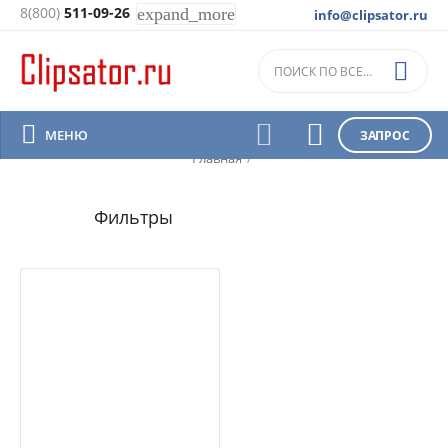
8(800)
511-09-26
expand_more
info@clipsator.ru
Schaller




МЕНЮ
ЗАПРОС
Главная
/