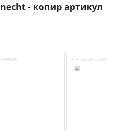
necht - копир артикул
CA4055800
Артикул:
CA4065800