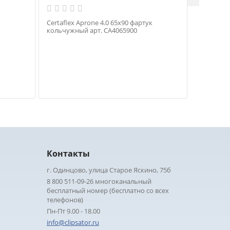
к
Certaflex Aprone 4.0 65х90 фартук
Certaflex
кольчужный арт. CA4065900
кольчужн
Контакты
г. Одинцово, улица Старое Яскино, 75б
8 800 511-09-26 многоканальный
бесплатный номер (бесплатно со всех
телефонов)
Пн-Пт 9.00 - 18.00
info@clipsator.ru