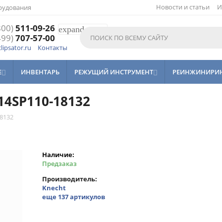
Новости и статьи
И
рудования
800)
511-09-26
expand_more
499)
707-57-00
lipsator.ru
Контакты
Е
ИНВЕНТАРЬ
РЕЖУЩИЙ ИНСТРУМЕНТ
РЕИНЖИНИРИ


14SP110-18132
18132
Наличие:
Предзаказ
Производитель
Knecht
еще 137 артикулов