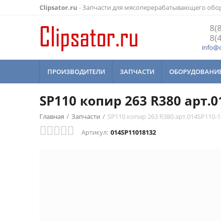
Clipsator.ru
- Запчасти для мясоперерабатывающего обо
8(
8(
info@c
ПРОИЗВОДИТЕЛИ
ЗАПЧАСТИ
ОБОРУДОВАНИ
SP110 копир 263 R380 арт.0
Главная
/
Запчасти
/
SP110 копир 263 R380 арт.014SP110-
Артикул:
014SP11018132