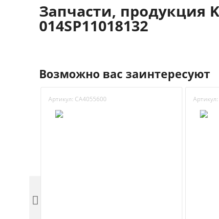
Запчасти, продукция K
014SP11018132
Возможно вас заинтересуют
Артикул:
CA4055600
Артикул:
