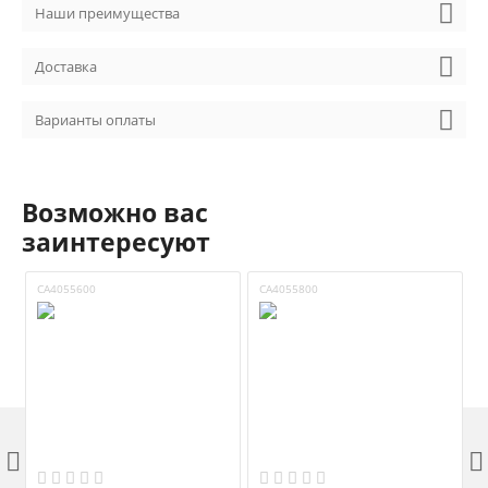
Наши преимущества
Доставка
Варианты оплаты
Возможно вас
заинтересуют
CA4055600
CA4055800
C

