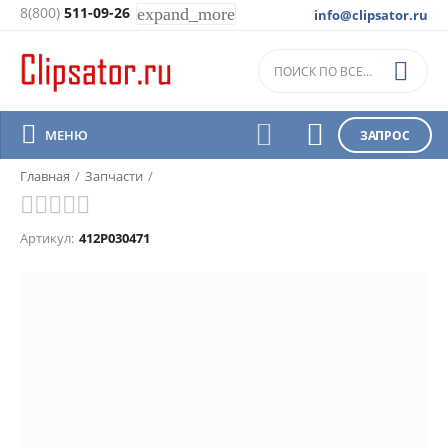
8(800)
511-09-26
expand_more
info@clipsator.ru
Брусок 20x20x150 арт. 412P-03-

0471



МЕНЮ
ЗАПРОС
Главная
/
Запчасти
/
Артикул:
412P030471