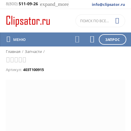
8(800)
511-09-26
expand_more
info@clipsator.ru
Амортизатор газовый 250N арт.

403T100915



МЕНЮ
ЗАПРОС
Главная
/
Запчасти
/
Артикул:
403T100915