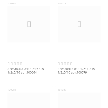
100664
100079
Звездочка 08B-1 Z19-d25
Звездочка 08B-1, Z11-d15
1/2x5/16 арт.100664
1/2x5/16 арт.100079
100081
101087