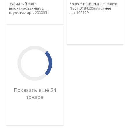
Зубчатый вал с
Колесо прижимное (валок)
вмонтированными
Nock D184х35мм синее
втулками арт. 200035
арт.102129
Показать ещё 24
товара