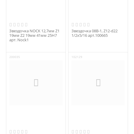
Звездочка NOCK 12,7мм Z1
Звездочка 08B-1, Z12-d22
19мм Z2 19мм 41мм 25H7
1/2x5/16 арт.100665
арт. Nock1
200035
102129