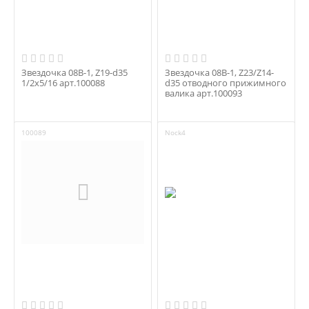
Звездочка 08B-1, Z19-d35
Звездочка 08B-1, Z23/Z14-
1/2x5/16 арт.100088
d35 отводного прижимного
валика арт.100093
100089
Nock4