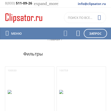
8(800)
511-09-26
expand_more
info@clipsator.ru
Nock




МЕНЮ
ЗАПРОС
Главная
/
100030
100759